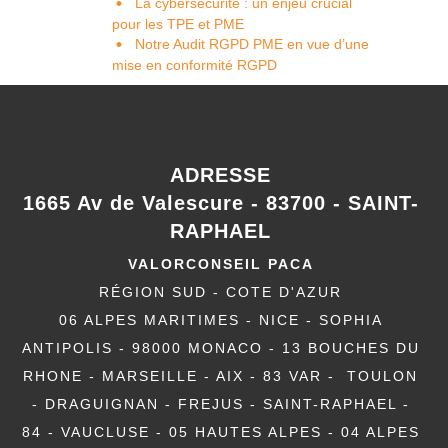
La cybersécurité : un enjeu crucial
pour les TPE et PME
Notre Audit RGPD PME en vue d’une
mise en conformité RGPD
ADRESSE
1665 Av de Valescure - 83700 - SAINT-
RAPHAEL
VALORCONSEIL PACA
RÉGION SUD - COTE D'AZUR
06 ALPES MARITIMES - NICE - SOPHIA
ANTIPOLIS - 98000 MONACO - 13 BOUCHES DU
RHONE - MARSEILLE - AIX - 83 VAR - TOULON
- DRAGUIGNAN - FREJUS - SAINT-RAPHAEL -
84 - VAUCLUSE - 05 HAUTES ALPES - 04 ALPES