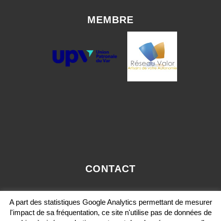
MEMBRE
CONTACT
OLIVIER.PAVIE@VALORCONSEIL-PACA.COM
A part des statistiques Google Analytics permettant de mesurer
MOBILE: 06 12 36 29 36
l'impact de sa fréquentation, ce site n'utilise pas de données de