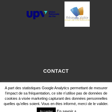
CONTACT
OLIVIER.PAVIE@VALORCONSEIL-PACA.COM
A part des statistiques Google Analytics permettant de mesurer
MOBILE: 06 12 36 29 36
l'impact de sa fréquentation, ce site n'utilise pas de données de
cookies à visée marketing capturant des données personnelles
quelles qu'elles soient. Vous en êtes informé, merci de le valider.
En savoir +
Accepter