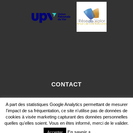
CONTACT
OLIVIER.PAVIE@VALORCONSEIL-PACA.COM
A part des statistiques Google Analytics permettant de mesurer
MOBILE: 06 12 36 29 36
l'impact de sa fréquentation, ce site n'utilise pas de données de
cookies à visée marketing capturant des données personnelles
quelles qu'elles soient. Vous en êtes informé, merci de le valider.
En savoir +
Accepter