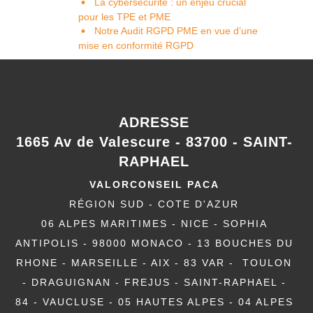
La cybersécurité : un enjeu crucial
pour les TPE et PME
Notre Audit RGPD PME en vue d’une
mise en conformité RGPD
ADRESSE
1665 Av de Valescure - 83700 - SAINT-
RAPHAEL
VALORCONSEIL PACA
RÉGION SUD - COTE D'AZUR
06 ALPES MARITIMES - NICE - SOPHIA
ANTIPOLIS - 98000 MONACO - 13 BOUCHES DU
RHONE - MARSEILLE - AIX - 83 VAR - TOULON
- DRAGUIGNAN - FREJUS - SAINT-RAPHAEL -
84 - VAUCLUSE - 05 HAUTES ALPES - 04 ALPES