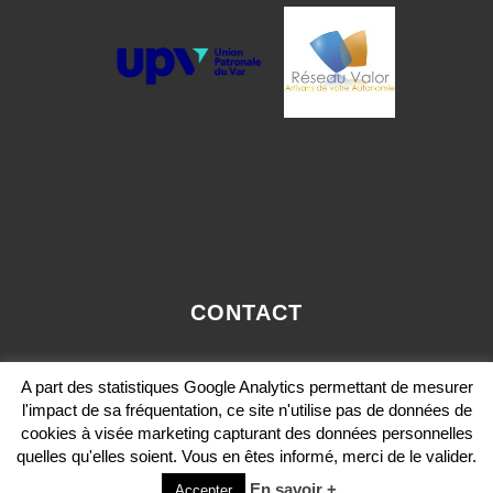
CONTACT
OLIVIER.PAVIE@VALORCONSEIL-PACA.COM
A part des statistiques Google Analytics permettant de mesurer
MOBILE: 06 12 36 29 36
l'impact de sa fréquentation, ce site n'utilise pas de données de
cookies à visée marketing capturant des données personnelles
quelles qu'elles soient. Vous en êtes informé, merci de le valider.
En savoir +
Accepter