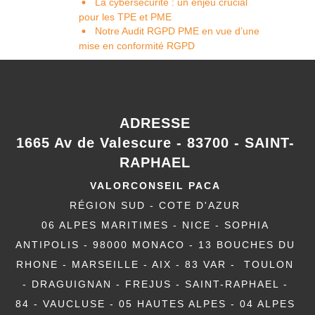
La cybersécurité : un enjeu crucial
pour les TPE et PME
Notre Audit RGPD PME en vue d’une
mise en conformité RGPD
ADRESSE
1665 Av de Valescure - 83700 - SAINT-
RAPHAEL
VALORCONSEIL PACA
RÉGION SUD - COTE D'AZUR
06 ALPES MARITIMES - NICE - SOPHIA
ANTIPOLIS - 98000 MONACO - 13 BOUCHES DU
RHONE - MARSEILLE - AIX - 83 VAR - TOULON
- DRAGUIGNAN - FREJUS - SAINT-RAPHAEL -
84 - VAUCLUSE - 05 HAUTES ALPES - 04 ALPES