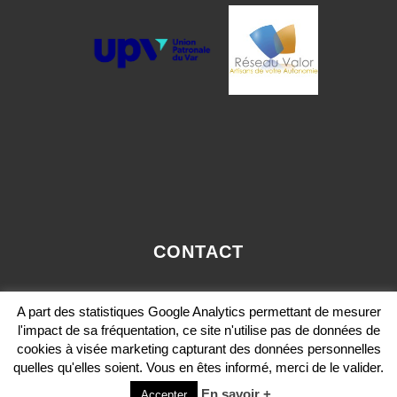
CONTACT
OLIVIER.PAVIE@VALORCONSEIL-PACA.COM
A part des statistiques Google Analytics permettant de mesurer
MOBILE: 06 12 36 29 36
l'impact de sa fréquentation, ce site n'utilise pas de données de
cookies à visée marketing capturant des données personnelles
quelles qu'elles soient. Vous en êtes informé, merci de le valider.
En savoir +
Accepter