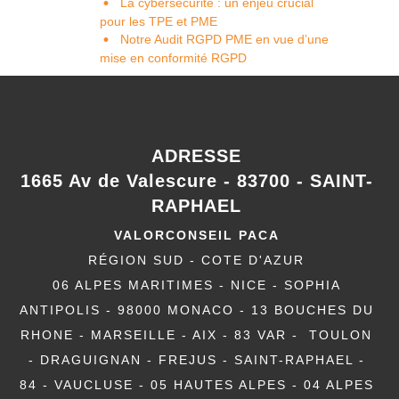
La cybersécurité : un enjeu crucial
pour les TPE et PME
Notre Audit RGPD PME en vue d’une
mise en conformité RGPD
ADRESSE
1665 Av de Valescure - 83700 - SAINT-
RAPHAEL
VALORCONSEIL PACA
RÉGION SUD - COTE D'AZUR
06 ALPES MARITIMES - NICE - SOPHIA
ANTIPOLIS - 98000 MONACO - 13 BOUCHES DU
RHONE - MARSEILLE - AIX - 83 VAR - TOULON
- DRAGUIGNAN - FREJUS - SAINT-RAPHAEL -
84 - VAUCLUSE - 05 HAUTES ALPES - 04 ALPES