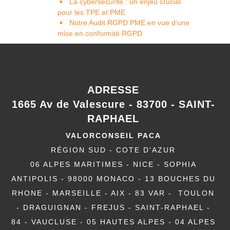
La cybersécurité : un enjeu crucial
pour les TPE et PME
Notre Audit RGPD PME en vue d’une
mise en conformité RGPD
ADRESSE
1665 Av de Valescure - 83700 - SAINT-
RAPHAEL
VALORCONSEIL PACA
RÉGION SUD - COTE D'AZUR
06 ALPES MARITIMES - NICE - SOPHIA
ANTIPOLIS - 98000 MONACO - 13 BOUCHES DU
RHONE - MARSEILLE - AIX - 83 VAR - TOULON
- DRAGUIGNAN - FREJUS - SAINT-RAPHAEL -
84 - VAUCLUSE - 05 HAUTES ALPES - 04 ALPES