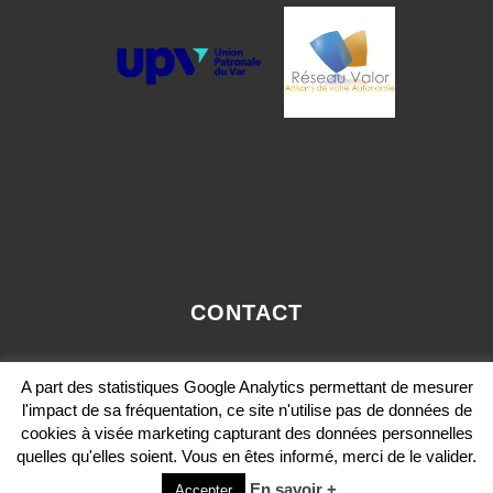
CONTACT
OLIVIER.PAVIE@VALORCONSEIL-PACA.COM
A part des statistiques Google Analytics permettant de mesurer
MOBILE: 06 12 36 29 36
l'impact de sa fréquentation, ce site n'utilise pas de données de
cookies à visée marketing capturant des données personnelles
quelles qu'elles soient. Vous en êtes informé, merci de le valider.
En savoir +
Accepter