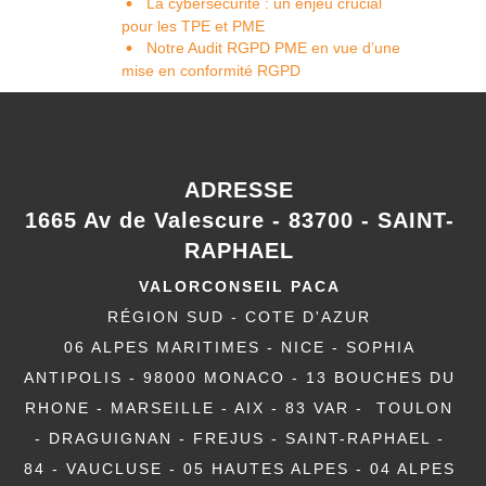
La cybersécurité : un enjeu crucial
pour les TPE et PME
Notre Audit RGPD PME en vue d’une
mise en conformité RGPD
ADRESSE
1665 Av de Valescure - 83700 - SAINT-
RAPHAEL
VALORCONSEIL PACA
RÉGION SUD - COTE D'AZUR
06 ALPES MARITIMES - NICE - SOPHIA
ANTIPOLIS - 98000 MONACO - 13 BOUCHES DU
RHONE - MARSEILLE - AIX - 83 VAR - TOULON
- DRAGUIGNAN - FREJUS - SAINT-RAPHAEL -
84 - VAUCLUSE - 05 HAUTES ALPES - 04 ALPES